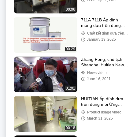
February 17, 2025
00:06
711A 711B Áp dính
mỏng dựa trên dung
môi Áp dính bao bì linh
Chất kết dính dựa trên
hoạt Cho cấu trúc nhựa
dung môi
January 19, 2025
nhôm bọc nhôm nhôm
nhôm kết hợp
00:29
Zhang Feng, chủ tịch
Shanghai Huitian New
Material, đã tới Bắc
News video
Kinh để tham dự hai
June 16, 2021
phiên họp
01:01
HUITIAN Áp dính dựa
trên dung môi Ứng
dụng 2
Product usage video
March 31, 2025
00:18