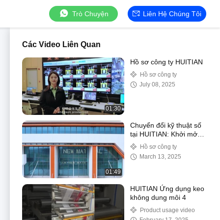
Trò Chuyện
Liên Hệ Chúng Tôi
Các Video Liên Quan
Hồ sơ công ty HUITIAN
Hồ sơ công ty
July 08, 2025
01:30
Chuyển đổi kỹ thuật số
tại HUITIAN: Khởi mở
phép thuật sản xuất
Hồ sơ công ty
thông minh
March 13, 2025
01:49
HUITIAN Ứng dụng keo
không dung môi 4
Product usage video