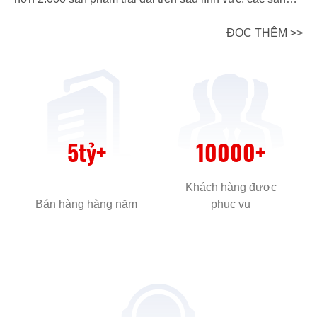
phẩm của chúng tôi tìm thấy ứng dụng rộng rãi trong
ĐỌC THÊM >>
năng lượng mới, giao thông, truyền thông 5G,Điện tử tiêu
dùng, hàng không vũ trụ, và xa hơn nữa. Chúng tôi cam
kết cung cấp các giải pháp vật liệu mới một điểm dừng
cho các khách hàng hàng đầu ngành công nghiệp sản
xuất cao cấp. Huitian New Material có 6 cơ sở nghiên
cứu và phát triển ở Thượng Hải, Quảng Châu,
5
tỷ+
10000
+
Xiangyang, Yicheng và Quảng Châu, cũng như các cơ
sở công nghiệp ở Việt Nam, cung cấp cho khách hàng
Khách hàng được
nguồn cung ổn định của nhiều loạt,sản phẩm chất lượng
Bán hàng hàng năm
phục vụ
cao, và sở hữu năng lực sản xuất quy mô lớn; nhóm R &
D cốt lõi hiện tại bao gồm hơn 300 người có bằng tiến sĩ
và thạc sĩ,và nó là "Trung tâm Công nghệ Doanh nghiệp
Quốc gia" đầu tiên trong ngành công nghiệp chất kết dính
mới trong nước. Huitian New Material đã liên tục đầu tư
vào R & D trong một thời gian dài, một sự phát triển