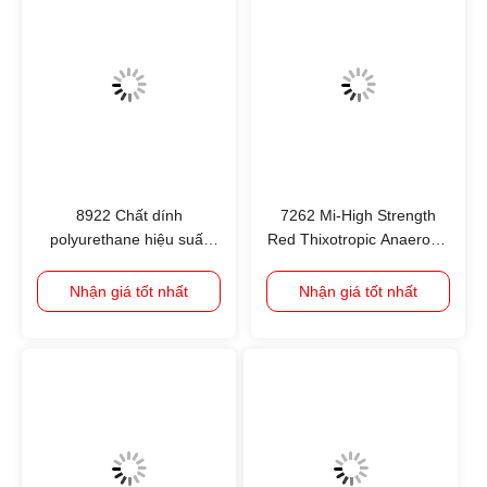
8922 Chất dính
7262 Mi-High Strength
polyurethane hiệu suất
Red Thixotropic Anaerobic
cao Glu kính chắn gió
Thread Locker cho dưới
thân thiện với môi trường
M20 Thread Locker/
Nhận giá tốt nhất
Nhận giá tốt nhất
Thixotropy cao Không có
Thread Sealant/ Liquid
dung môi mùi thấp
Gasket