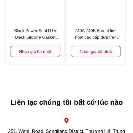
Black Power Seal RTV
740A 740B Bao bì linh
Black Silicone Gasket
hoạt cao cấp dựa trên
Maker, TOP1 ở Trung
dung môi, kết dính Kháng
Quốc, Hiệu suất cao và
chất trung bình (ác, kiềm,
Nhận giá tốt nhất
Nhận giá tốt nhất
chi phí thấp
cay, ethyl maltol vv) đáp
ứng nấu PET/AL/PA/PE,
PET/VMPET/PE và nấu
PET/PET/RCPP;PET/AL/PA/RCP
Liên lạc chúng tôi bất cứ lúc nào
251, Wenji Road, Songjiang District, Thượng Hải Trung