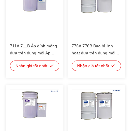
711A 711B Áp dính mỏng
776A 776B Bao bì linh
dựa trên dung môi Áp
hoạt dựa trên dung môi
dính bao bì linh hoạt Cho
Áp dính cứng nhanh cho
Nhận giá tốt nhất
Nhận giá tốt nhất
cấu trúc nhựa nhôm bọc
PET/AL/PE,
nhôm nhôm nhôm kết hợp
PET/VMPET/PE,
PET/VMCPP, PET/PE,
OPP/VMCPP