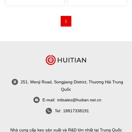
linh hoạt và minh bạch tốt
nhựa, nhôm bọc, cấu trúc
nhựa nhựa tổng hợp,
nhôm nhựa đun sôi
1
251, Wenji Road, Songjiang District, Thượng Hải Trung
Quốc
E-mail:
intlsales@huitian.net.cn
Tel:
18817338191
Nhà cung cấp keo sản xuất và R&D lớn nhất tại Trung Quốc