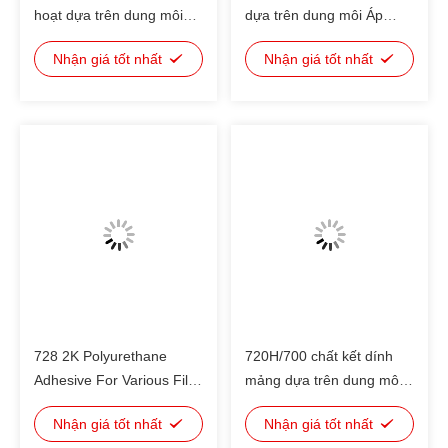
hoạt dựa trên dung môi
dựa trên dung môi Áp
Áp dính cứng nhanh cho
dính bao bì linh hoạt Cho
Nhận giá tốt nhất
Nhận giá tốt nhất
PET/AL/PE,
cấu trúc nhôm nhôm
PET/VMPET/PE,
nhôm bọc nhựa tổng hợp
PET/VMCPP, PET/PE,
125 °C Uống hơi
OPP/VMCPP
728 2K Polyurethane
720H/700 chất kết dính
Adhesive For Various Film
mảng dựa trên dung môi
/ Film And Film /
Gói đóng gói linh hoạt
Nhận giá tốt nhất
Nhận giá tốt nhất
Metallized Film Laminates
Thích hợp cho nhôm