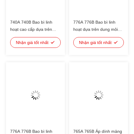
740A 740B Bao bì linh
776A 776B Bao bì linh
hoạt cao cấp dựa trên
hoạt dựa trên dung môi
dung môi, kết dính Kháng
Áp dính cứng nhanh cho
Nhận giá tốt nhất
Nhận giá tốt nhất
chất trung bình (ác, kiềm,
PET/AL/PE
cay, ethyl maltol vv) đáp
PET/VMPET/PE
ứng nấu PET/AL/PA/PE,
OPP/VMCPP
PET/VMPET/PE và nấu
PET/PET/RCPP;PET/AL/PA/RCPP
776A 776B Bao bì linh
765A 765B Áp dính mảng