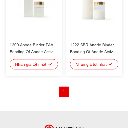
1209 Anode Binder PAA
1222 SBR Anode Binder
Bonding Of Anode Active
Bonding Of Anode Active
Materials For Polarity Pulp
Materials For Lithium
Nhận giá tốt nhất
Nhận giá tốt nhất
Preparation (Điện liên kết
IoneSecondary Batteries
PAA của các vật liệu hoạt
SBR SBR Anode Binder
động anode để chế biến
SBR SBR SBR SBR SBR
bột xơ cực)
SBR SBR SBR SBR SBR
1