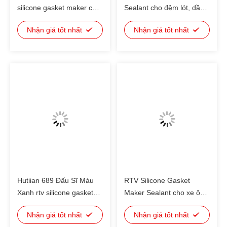
silicone gasket maker cho
Sealant cho đệm lót, dầu
truyền bánh bao, trục
pan gasket maker Màu
Nhận giá tốt nhất
Nhận giá tốt nhất
Xanh
Hutiian 689 Đấu Sĩ Màu
RTV Silicone Gasket
Xanh rtv silicone gasket
Maker Sealant cho xe ô
maker sử dụng cho dầu
tô, xe buýt và xe tải sửa
Nhận giá tốt nhất
Nhận giá tốt nhất
động cơ pan
chữa động cơ