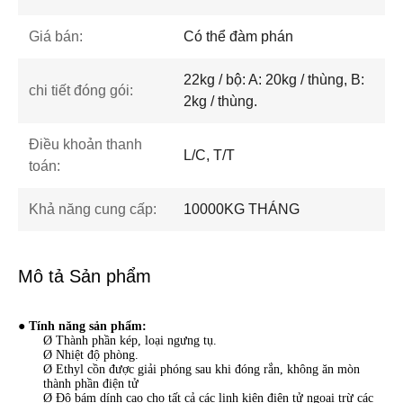
Giá bán:
Có thể đàm phán
22kg / bộ: A: 20kg / thùng, B:
chi tiết đóng gói:
2kg / thùng.
Điều khoản thanh
L/C, T/T
toán:
Khả năng cung cấp:
10000KG THÁNG
Mô tả Sản phẩm
●
Tính năng sản phẩm:
Ø Thành phần kép, loại ngưng tụ.
Ø Nhiệt độ phòng.
Ø Ethyl cồn được giải phóng sau khi đóng rắn, không ăn mòn
thành phần điện tử
Ø Độ bám dính cao cho tất cả các linh kiện điện tử ngoại trừ các