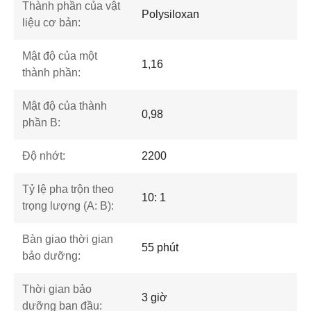
Thành phần của vật
Polysiloxan
liệu cơ bản:
Mật độ của một
1,16
thành phần:
Mật độ của thành
0,98
phần B:
Độ nhớt:
2200
Tỷ lệ pha trộn theo
10: 1
trọng lượng (A: B):
Bàn giao thời gian
55 phút
bảo dưỡng:
Thời gian bảo
3 giờ
dưỡng ban đầu: