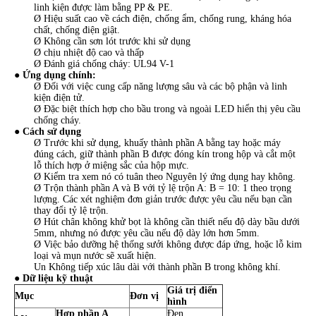
linh kiện được làm bằng PP & PE.
Ø Hiệu suất cao về cách điện, chống ẩm, chống rung, kháng hóa
chất, chống điện giật.
Ø Không cần sơn lót trước khi sử dụng
Ø chịu nhiệt độ cao và thấp
Ø Đánh giá chống cháy: UL94 V-1
●
Ứng dụng chính:
Ø Đối với việc cung cấp năng lượng sâu và các bộ phận và linh
kiện điện tử.
Ø Đặc biệt thích hợp cho bầu trong và ngoài LED hiển thị yêu cầu
chống cháy.
● Cách sử dụng
Ø Trước khi sử dụng, khuấy thành phần A bằng tay hoặc máy
đúng cách, giữ thành phần B được đóng kín trong hộp và cắt một
lỗ thích hợp ở miệng sắc của hộp mực.
Ø Kiểm tra xem nó có tuân theo Nguyên lý ứng dụng hay không.
Ø Trộn thành phần A và B với tỷ lệ trộn A: B = 10: 1 theo trọng
lượng. Các xét nghiệm đơn giản trước được yêu cầu nếu bạn cần
thay đổi tỷ lệ trộn.
Ø Hút chân không khử bọt là không cần thiết nếu độ dày bầu dưới
5mm, nhưng nó được yêu cầu nếu độ dày lớn hơn 5mm.
Ø Việc bảo dưỡng hệ thống sưởi không được đáp ứng, hoặc lỗ kim
loại và mụn nước sẽ xuất hiện.
Un Không tiếp xúc lâu dài với thành phần B trong không khí.
●
Dữ liệu kỹ thuật
Giá trị điển
Mục
Đơn vị
hình
Hợp phần A
Đen