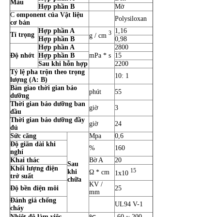
Màu
Hợp phần B
Mờ
C
omponent của Vật liệu
Polysiloxan
cơ bản
Hợp phần A
1,16
3
Tỉ trọng
g / cm
Hợp phần B
0,98
Hợp phần A
2800
Độ nhớt
Hợp phần B
mPa * s
15
Sau khi hỗn hợp
2200
Tỷ lệ pha trộn theo trọng
10: 1
lượng (A: B)
Bàn giao thời gian bảo
phút
55
dưỡng
Thời gian bảo dưỡng ban
giờ
3
đầu
Thời gian bảo dưỡng đầy
giờ
24
đủ
Sức căng
Mpa
0,6
Độ giãn dài khi
%
160
nghỉ
Khai thác
Bờ A
20
Sau
Khối lượng điện
15
khi
Ω * cm
1x10
trở suất
chữa
KV /
Độ bền điện môi
25
mm
Đánh giá chống
UL94 V-1
cháy
Nhiệt độ làm việc
-60 ~ 200