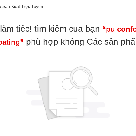
à Sản Xuất Trực Tuyến
làm tiếc! tìm kiếm của bạn
“pu conf
phù hợp không Các sản ph
oating”