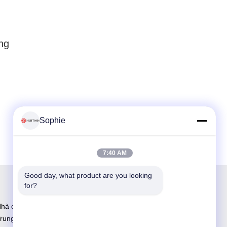
ng
Sophie
7:40 AM
Good day, what product are you looking 
for?
hà cung cấp keo sản xuất và R&D lớn nhất tại
rung Quốc