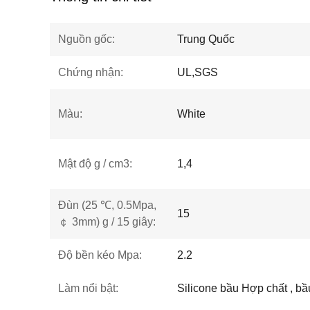
Nguồn gốc:
Trung Quốc
Chứng nhận:
UL,SGS
Màu:
White
Mật độ g / cm3:
1,4
Đùn (25 ℃, 0.5Mpa,
15
￠ 3mm) g / 15 giây:
Độ bền kéo Mpa:
2.2
Làm nổi bật:
Silicone bầu Hợp chất , bầu