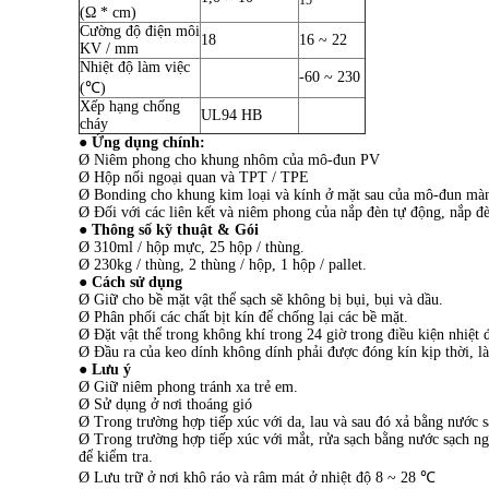
15
(Ω * cm)
Cường độ điện môi
18
16 ~ 22
KV / mm
Nhiệt độ làm việc
-60 ~ 230
(℃)
Xếp hạng chống
UL94 HB
cháy
● Ứng dụng chính:
Ø Niêm phong cho khung nhôm của mô-đun PV
Ø Hộp nối ngoại quan và TPT / TPE
Ø Bonding cho khung kim loại và kính ở mặt sau của mô-đun m
Ø Đối với các liên kết và niêm phong của nắp đèn tự động, nắp đ
● Thông số kỹ thuật & Gói
Ø 310ml / hộp mực, 25 hộp / thùng.
Ø 230kg / thùng, 2 thùng / hộp, 1 hộp / pallet.
● Cách sử dụng
Ø Giữ cho bề mặt vật thể sạch sẽ không bị bụi, bụi và dầu.
Ø Phân phối các chất bịt kín để chống lại các bề mặt.
Ø Đặt vật thể trong không khí trong 24 giờ trong điều kiện nhiệt
Ø Đầu ra của keo dính không dính phải được đóng kín kịp thời, là
● Lưu ý
Ø Giữ niêm phong tránh xa trẻ em.
Ø Sử dụng ở nơi thoáng gió
Ø Trong trường hợp tiếp xúc với da, lau và sau đó xả bằng nước s
Ø Trong trường hợp tiếp xúc với mắt, rửa sạch bằng nước sạch ng
để kiểm tra.
Ø Lưu trữ ở nơi khô ráo và râm mát ở nhiệt độ 8 ~ 28 ℃