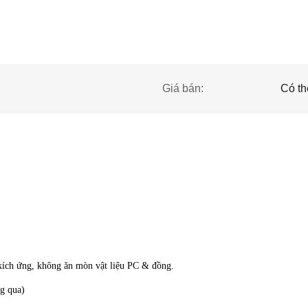
Giá bán:
Có t
kích ứng, không ăn mòn vật liệu PC & đồng.
g qua)