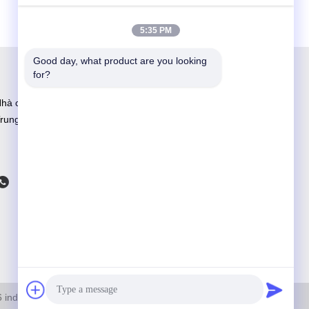
5:35 PM
Good day, what product are you looking 
for?
hà cung cấp keo sản xuất và R&D lớn nhất tại
rung Quốc
6
industryglue.com
. Đã Đăng Ký Bản Quyền.