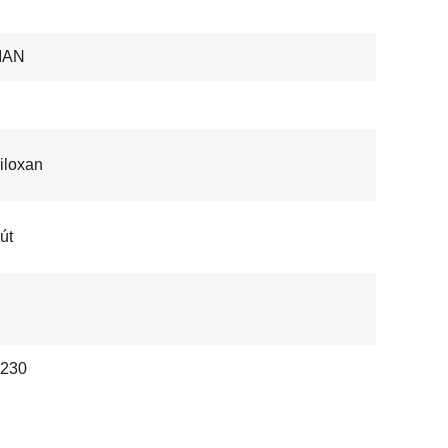
IAN
iloxan
út
 230