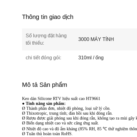
Thông tin giao dịch
Số lượng đặt hàng
3000 MÁY TÍNH
tối thiểu:
chi tiết đóng gói:
310ml / ống
Mô tả Sản phẩm
Keo dán Silicone RTV hiệu suất cao HT9661
● Tính năng sản phẩm:
Ø Thành phần đơn, nhiệt độ phòng, loại xử lý cồn.
Ø Thixotropic, trung tính; đàn hồi sau khi đóng rắn.
Ø Rượu được giải phóng sau khi đóng rắn, không tạo ra mùi gây 
Ø Biến dạng nhiệt cao và sức căng ứng suất.
Ø Nhiệt độ cao và độ ẩm kháng (85% RH, 85 ℃ thử nghiệm thôn
Ø Tuân thủ hoàn toàn RoHS.