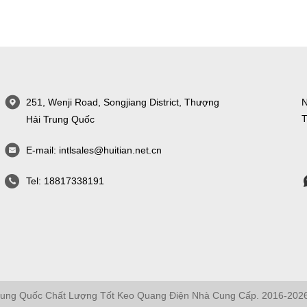
251, Wenji Road, Songjiang District, Thượng
N
T
Hải Trung Quốc
E-mail:
intlsales@huitian.net.cn
Tel:
18817338191
rung Quốc Chất Lượng Tốt Keo Quang Điện Nhà Cung Cấp. 2016-202