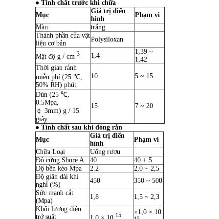
● Tính chất trước khi chữa
Giá trị điển
Mục
Phạm vi
hình
Màu
trắng
Thành phần của vật
Polysiloxan
liệu cơ bản
1,39 ~
3
1,4
Mật độ g / cm
1,42
Thời gian rảnh
10
5 ~ 15
miễn phí (25 ℃,
50% RH) phút
Đùn (25 ℃,
0.5Mpa,
15
7 ~ 20
￠ 3mm) g / 15
giây
● Tính chất sau khi đóng rắn
Giá trị điển
Mục
Phạm vi
hình
Chữa Loại
Uống rượu
Độ cứng Shore A
40
40 ± 5
Độ bền kéo Mpa
2.2
2,0 ~ 2,5
Độ giãn dài khi
450
350 ~ 500
nghỉ (%)
Sức mạnh cắt
1,8
1,5 ~ 2,3
(Mpa)
Khối lượng điện
≥1,0 × 10
15
trở suất
1,0 × 10