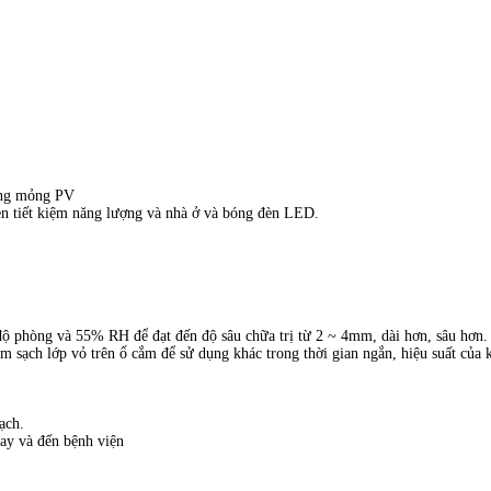
àng mỏng PV
èn tiết kiệm năng lượng và nhà ở và bóng đèn LED.
 độ phòng và 55% RH để đạt đến độ sâu chữa trị từ 2 ~ 4mm, dài hơn, sâu hơn.
m sạch lớp vỏ trên ổ cắm để sử dụng khác trong thời gian ngắn, hiệu suất của
ạch.
ay và đến bệnh viện