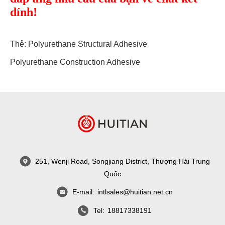
dính!
Thẻ:
Polyurethane Structural Adhesive
Polyurethane Construction Adhesive
251, Wenji Road, Songjiang District, Thượng Hải Trung
Quốc
E-mail:
intlsales@huitian.net.cn
Tel:
18817338191