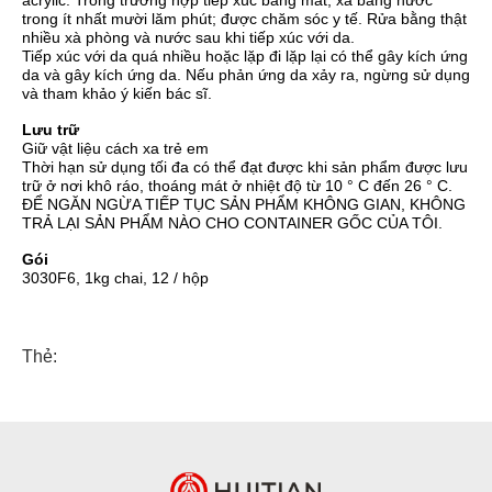
trong ít nhất mười lăm phút;
được chăm sóc y tế.
Rửa bằng thật
nhiều xà phòng và nước sau khi tiếp xúc với da.
Tiếp xúc với da quá nhiều hoặc lặp đi lặp lại có thể gây kích ứng
da và gây kích ứng da.
Nếu phản ứng da xảy ra, ngừng sử dụng
và tham khảo ý kiến ​​bác sĩ.
Lưu trữ
Giữ vật liệu cách xa trẻ em
Thời hạn sử dụng tối đa có thể đạt được khi sản phẩm được lưu
trữ ở nơi khô ráo, thoáng mát ở nhiệt độ từ 10 ° C đến 26 ° C.
ĐỂ NGĂN NGỪA TIẾP TỤC SẢN PHẨM KHÔNG GIAN, KHÔNG
TRẢ LẠI SẢN PHẨM NÀO CHO CONTAINER GỐC CỦA TÔI.
Gói
3030F6, 1kg chai, 12 / hộp
Thẻ: