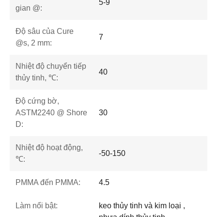
5-9
gian @:
Độ sâu của Cure
7
@s, 2 mm:
Nhiệt độ chuyển tiếp
40
thủy tinh, ℃:
Độ cứng bờ,
ASTM2240 @ Shore
30
D:
Nhiệt độ hoạt động,
-50-150
℃:
PMMA đến PMMA:
4.5
Làm nổi bật:
keo thủy tinh và kim loại ,