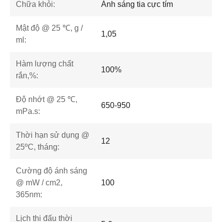
Chữa khỏi:
Ánh sáng tia cực tím
Mật độ @ 25 ℃, g /
1,05
ml:
Hàm lượng chất
100%
rắn,%:
Độ nhớt @ 25 ℃,
650-950
mPa.s:
Thời hạn sử dụng @
12
25ºC, tháng:
Cường độ ánh sáng
@ mW / cm2,
100
365nm:
Lịch thi đấu thời