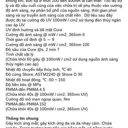
không khí, bức xạ ở mức 200 đến 400nm là cần thiết. Tốc độ xử
lý và độ sâu cuối cùng của việc chữa trị sẽ phụ thuộc vào cường
độ ánh sáng, sự phân bố phổ của nguồn sáng, thời gian phơi
sáng và sự truyền ánh sáng của chất nền .
Dữ liệu sau đây
được đo tại cường độ UV 100mW / cm2 sử dụng đèn thủy ngân
cao áp UV.
UV định hướng và bề mặt Cure
Cường độ ánh sáng @ mW / cm2, 365nm 6
Thời gian cố định @ 5 ～ 9
Cường độ ánh sáng @ mW / cm2, 365nm 100
Độ sâu của Cure @s, 2 mm 7
Tính chất vật lý
(Chữa khỏi 60 giây @ 100mW / cm2 sử dụng nguồn ánh sáng
thủy ngân cao áp)
Nhiệt độ chuyển tiếp thủy tinh, ℃ 40
Độ cứng Shore, ASTM2240 @ Shore D 30
Nhiệt độ hoạt động, ℃ -50 ~ 150
Độ bền kéo @ MPa
PMMA đến PMMA 4.5
(Chữa khỏi 40s @ 100mW / cm2, 365nm UV)
Cường độ mô men ngoại quan, Nm
PMMA đến PMMA 152
(Chữa khỏi 40s @ 100mW / cm2, 365nm UV)
Thông tin chung
Gây kích ứng mắt;
gây kích ứng da và da nhạy cảm.
Chứa
acrylic.
Trong trường hợp tiếp xúc bằng mắt, xả bằng nước