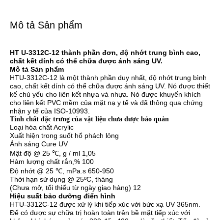
Mô tả Sản phẩm
HT
U-3312C-12 thành phần đơn, độ nhớt trung bình cao,
chất kết dính có thể chữa được ánh sáng UV.
Mô tả Sản phẩm
HTU-3312C-12 là một thành phần duy nhất, độ nhớt trung bình
cao, chất kết dính có thể chữa được ánh sáng UV.
Nó được thiết
kế chủ yếu cho liên kết nhựa và nhựa.
Nó được khuyến khích
cho liên kết PVC mềm của mặt nạ y tế và đã thông qua chứng
nhận y tế của ISO-10993.
Tính chất đặc trưng của vật liệu chưa được bảo quản
Loại hóa chất Acrylic
Xuất hiện trong suốt hổ phách lỏng
Ánh sáng Cure UV
Mật độ @ 25 ℃, g / ml 1,05
Hàm lượng chất rắn,% 100
Độ nhớt @ 25 ℃, mPa.s 650-950
Thời hạn sử dụng @ 25ºC, tháng
(Chưa mở, tối thiểu từ ngày giao hàng) 12
Hiệu suất bảo dưỡng điển hình
HTU-3312C-12 được xử lý khi tiếp xúc với bức xạ UV 365nm.
Để có được sự chữa trị hoàn toàn trên bề mặt tiếp xúc với