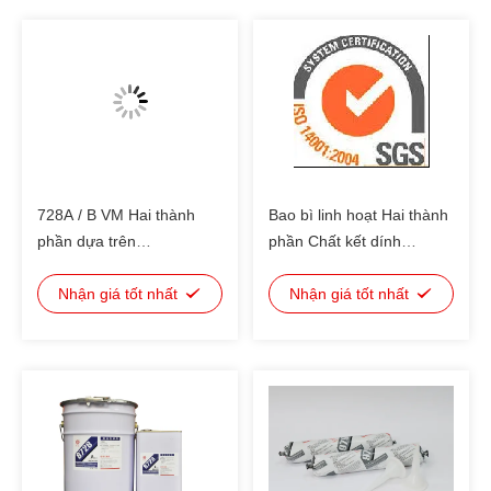
728A / B VM Hai thành
Bao bì linh hoạt Hai thành
phần dựa trên
phần Chất kết dính
polyurethane, keo dán
polyurethane không màu
Nhận giá tốt nhất
đến màu vàng
Nhận giá tốt nhất